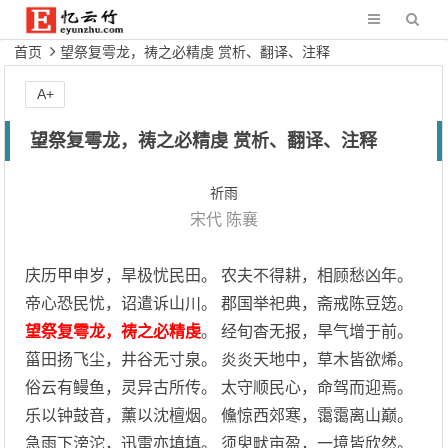
首页
望祭复雩龙，祷之必精虔 赏析、翻译、注释
A+
望祭复雩龙，祷之必精虔 赏析、翻译、注释
祈雨
宋代
陈襄
庆历甲申岁，旱极忧民田。 农夫不得耕，相顾愁凶年。
帝心恐民忧，诏遣诉山川。 郡国举祀典，斋戒陈豆笾。
望祭复雩龙，祷之必精虔
。 经旬杳无报，旱气增于前。
菑田扬飞尘，井谷无寸泉。 炎炎天地中，草木皆欲烯。
俗云有鳗鱼，灵异古所传。 太守顺民心，命驾而迎焉。
乐以钟鼓音，薰以沈檀烟。 儵惊西郊寒，霭霭离山巅。
急雨下滂沱，迅雷亦填填。 须臾畎亩盈，一境皆欣然。