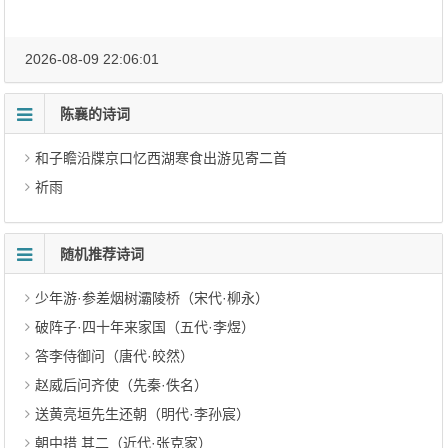
2026-08-09 22:06:01
陈襄的诗词
和子瞻沿牒京口忆西湖寒食出游见寄二首
祈雨
随机推荐诗词
少年游·参差烟树灞陵桥（宋代·柳永）
破阵子·四十年来家国（五代·李煜）
答李侍御问（唐代·皎然）
赵威后问齐使（先秦·佚名）
送黄亮垣先生还朝（明代·李孙宸）
朝中措 其二（近代·张克家）