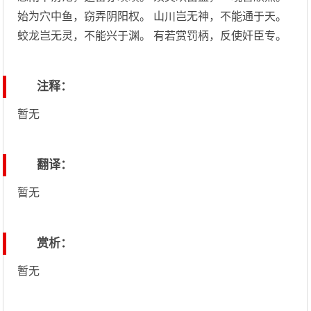
始为穴中鱼，窃弄阴阳权。 山川岂无神，不能通于天。
蛟龙岂无灵，不能兴于渊。 有若赏罚柄，反使奸臣专。
注释：
暂无
翻译：
暂无
赏析：
暂无