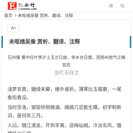
首页
未呕绪吴蚕 赏析、翻译、注释
A+
未呕绪吴蚕 赏析、翻译、注释
石州慢 蜀中红叶李沪上玉兰已放，帝乡亦日煖，而扬州地气江梅
犹在
当代
石任之
浅梦非真，娥绿未颦，楼外谁折。薄寒比玉堪磨，一尾
鱼衔香没。
当时京洛，银锭桥侧微澜，嫣嫣几豆能生蝶。初学制新
词，是何年三月。
人曰。隔江清泚，开到辛夷，送梅仙阙。冷淡东风，慢