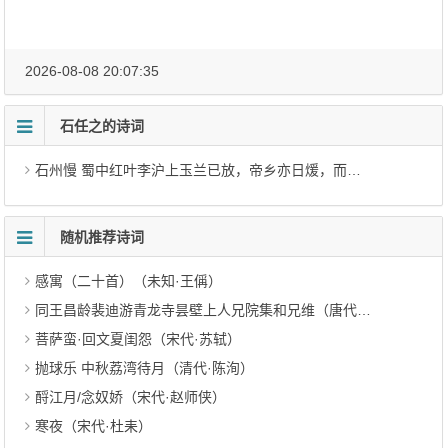
2026-08-08 20:07:35
石任之的诗词
石州慢 蜀中红叶李沪上玉兰已放，帝乡亦日煖，而扬州地气江梅犹在
随机推荐诗词
感寓（二十首）（未知·王偁）
同王昌龄裴迪游青龙寺昙壁上人兄院集和兄维（唐代·王缙）
菩萨蛮·回文夏闺怨（宋代·苏轼）
抛球乐 中秋荔湾待月（清代·陈洵）
酹江月/念奴娇（宋代·赵师侠）
寒夜（宋代·杜耒）