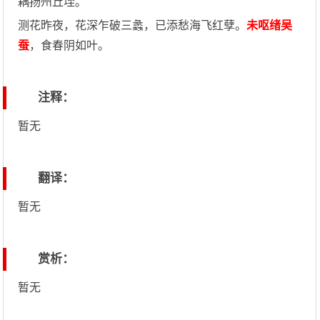
耦扬州丘垤。
测花昨夜，花深乍破三蠡，已添愁海飞红孽。
未呕绪吴
蚕
，食春阴如叶。
注释：
暂无
翻译：
暂无
赏析：
暂无