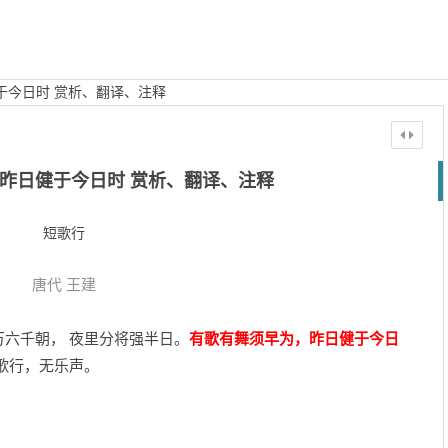
于今日时 赏析、翻译、注释
昨日健于今日时 赏析、翻译、注释
短歌行
唐代
王建
六千朝， 夜里分将强半日。
有歌有舞须早为，昨日健于今日
歌行，无乐声。