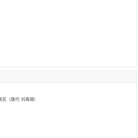
桃花（唐代·刘禹锡）