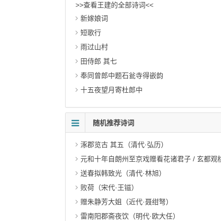
>>查看王建的全部诗词<<
新嫁娘词
短歌行
雨过山村
田侍郎 其七
奉同曾郎中题石瓮寺得嵌韵
十五夜望月寄杜郎中
随机推荐诗词
涿郡览古 其五（清代·弘历）
元和十年自朗州至京戏赠看花诸君子 / 玄都观
送春拟韩致光（清代·林旭）
败荷（宋代·王镃）
赠朱静芳大姐（近代·聂绀弩）
雷南阳郡斋夜饮（明代·欧大任）