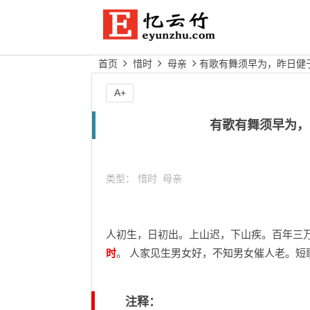
首页
惜时
母亲
有歌有舞须早为，昨日健
A+
有歌有舞须早为，
类型：
惜时
母亲
人初生，日初出。上山迟，下山疾。百年三万
时
。 人家见生男女好，不知男女催人老。短
注释：