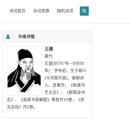
诗词首页
诗词竞猜
随机诗词
作者详情
王建
唐代
王建(约767年—约830
年)：字仲初，生于颍川
(今河南许昌)，唐朝诗
人。其著作，《新唐书·
艺文志》、《郡斋读书
志》、《直斋书录解题》等皆作10卷，《崇
文总目》作2卷。