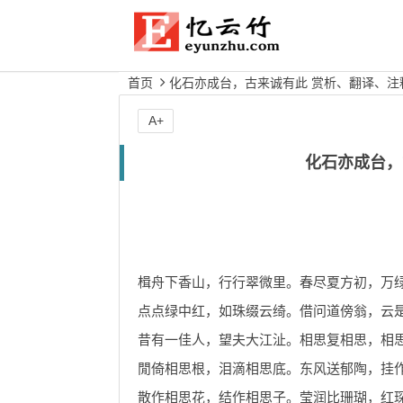
首页
化石亦成台，古来诚有此 赏析、翻译、注
A+
化石亦成台，
楫舟下香山，行行翠微里。春尽夏方初，万
点点绿中红，如珠缀云绮。借问道傍翁，云
昔有一佳人，望夫大江沚。相思复相思，相
閒倚相思根，泪滴相思底。东风送郁陶，挂
散作相思花，结作相思子。莹润比珊瑚，红