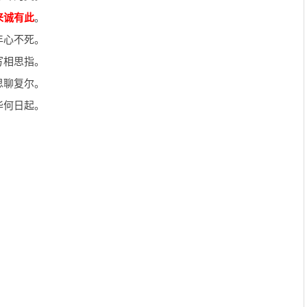
来诚有此
。
年心不死。
写相思指。
思聊复尔。
华何日起。