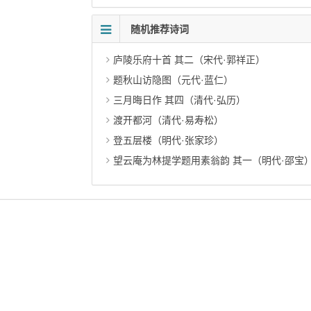
随机推荐诗词
庐陵乐府十首 其二（宋代·郭祥正）
题秋山访隐图（元代·蓝仁）
三月晦日作 其四（清代·弘历）
渡开都河（清代·易寿松）
登五层楼（明代·张家珍）
望云庵为林提学题用素翁韵 其一（明代·邵宝