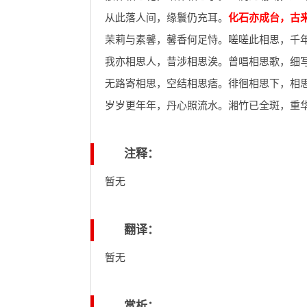
从此落人间，缘鬟仍充耳。
化石亦成台，古
茉莉与素馨，馨香何足恃。嗟嗟此相思，千
我亦相思人，昔涉相思涘。曾唱相思歌，细
无路寄相思，空结相思痞。徘徊相思下，相
岁岁更年年，丹心照流水。湘竹已全斑，重
注释：
暂无
翻译：
暂无
赏析：