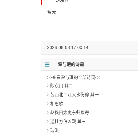
暂无
2026-08-08 17:00:14
霍与瑕的诗词
>>查看霍与瑕的全部诗词<<
陟东门 其二
苦西北二江大水伤稼 其一
相思歌
赵縠阳太史东归赠寄
送杜方伯入觐 其三
瑞洪