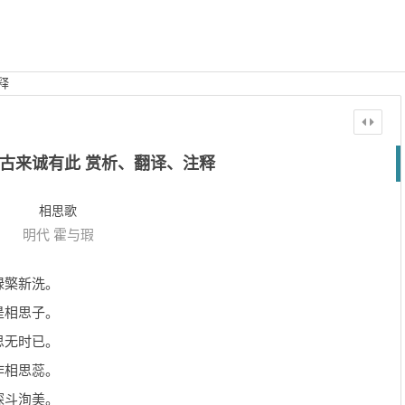
释
古来诚有此 赏析、翻译、注释
相思歌
明代
霍与瑕
绿檠新洗。
是相思子。
思无时已。
作相思蕊。
琛斗洵美。