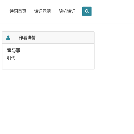
诗词首页
诗词竞猜
随机诗词
作者详情
霍与瑕
明代