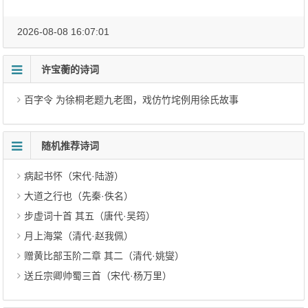
2026-08-08 16:07:01
许宝蘅的诗词
百字令 为徐桐老题九老图，戏仿竹垞例用徐氏故事
随机推荐诗词
病起书怀（宋代·陆游）
大道之行也（先秦·佚名）
步虚词十首 其五（唐代·吴筠）
月上海棠（清代·赵我佩）
赠黄比部玉阶二章 其二（清代·姚燮）
送丘宗卿帅蜀三首（宋代·杨万里）