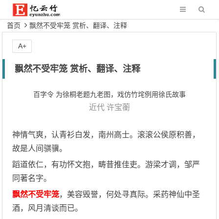
首页
飘然不受牢笼 赏析、翻译、注释
A+
飘然不受牢笼 赏析、翻译、注释
百字令 为徐桐老题九老图，戏仿竹垞例用徐氏故事
近代
许宝蘅
神情气爽，认青衫白发，南州高士。滚滚公侯原积善，
故是人间骐骥。
蹈道依仁，有功怀文抱，畴昔推佳吏。游梁才调，邹严
同著名字。
飘然不受牢笼
，美容毁誉，何处寻真际。采药神仙中圣
酒，风月清谈而已。