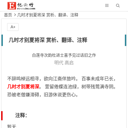
首页
几时才别夏将深 赏析、翻译、注释
A+
几时才别夏将深 赏析、翻译、注释
白莲寺次韵杜进士喜予见过话旧之作
明代
高启
不辞鸣棹远相寻，欲向江斋伴旅吟。 百事未成年已长，
几时才别夏将深
。 萱留倦蝶连池绿，树带残莺满寺阴。
恐被老僧嫌滞碍，旧游休说更伤心。
注释：
暂无