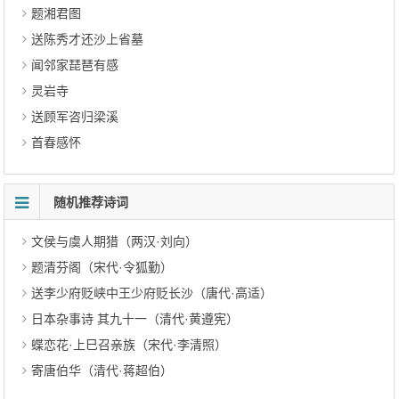
题湘君图
送陈秀才还沙上省墓
闻邻家琵琶有感
灵岩寺
送顾军咨归梁溪
首春感怀
随机推荐诗词
文侯与虞人期猎（两汉·刘向）
题清芬阁（宋代·令狐勤）
送李少府贬峡中王少府贬长沙（唐代·高适）
日本杂事诗 其九十一（清代·黄遵宪）
蝶恋花·上巳召亲族（宋代·李清照）
寄唐伯华（清代·蒋超伯）