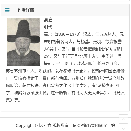
作者详情
高启
明代
高启（1336－1373）汉族，江苏苏州人，元
末明初著名诗人，与杨基、张羽、徐贲被誉
为“吴中四杰”，当时论者把他们比作“明初四
杰”，又与王行等号“北郭十友”。字季迪，号
槎轩，平江路（明改苏州府）长洲县（今江
苏省苏州市）人；洪武初，以荐参修《元史》，授翰林院国史编修
官，受命教授诸王。擢户部右侍郎。苏州知府魏观在张士诚宫址改
修府治，获罪被诛。高启曾为之作《上梁文》，有“龙蟠虎踞”四
字，被疑为歌颂张士诚，连坐腰斩。有《高太史大全集》、《凫藻
集》等。
Copyright ©
忆云竹
版权所有.
皖ICP备17016565号
站