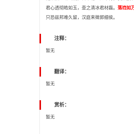
君心透彻皓如玉，壶之清冰君材磊。
落岿如
只恐兹邦难久留，汉庭来徵郭细侯。
注释：
暂无
翻译：
暂无
赏析：
暂无