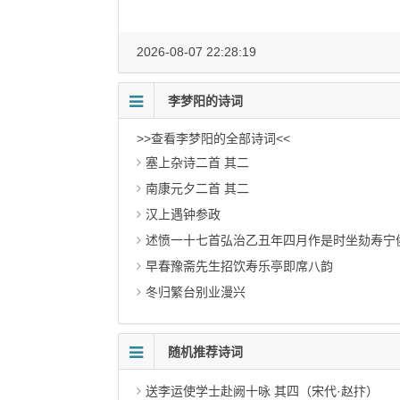
2026-08-07 22:28:19
李梦阳的诗词
>>查看李梦阳的全部诗词<<
塞上杂诗二首 其二
南康元夕二首 其二
汉上遇钟参政
述愤一十七首弘治乙丑年四月作是时坐劾寿宁
早春豫斋先生招饮寿乐亭即席八韵
冬归繁台别业漫兴
随机推荐诗词
送李运使学士赴阙十咏 其四（宋代·赵抃）