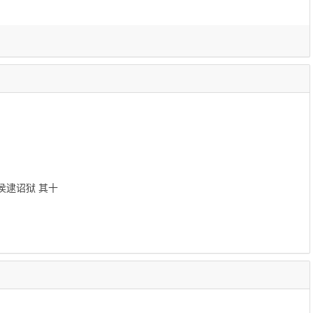
侯逮诏狱 其十