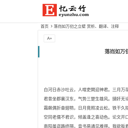
首页
落岿如万仞之立壁 赏析、翻译、注释
A+
落岿如万
白河日赤沙吐云，人喧吏閧迎神君。三月万
君昔坐郡襄汉东，气势三楚生雄风。擿奸无
霜飙偶折奋翅鹗，日月竟照凌云松。铁干久
空同老儒不君识，倾盖逢之喜动色。论文开
南阳虽迩路终隔，音书易通见难得。我欲扳