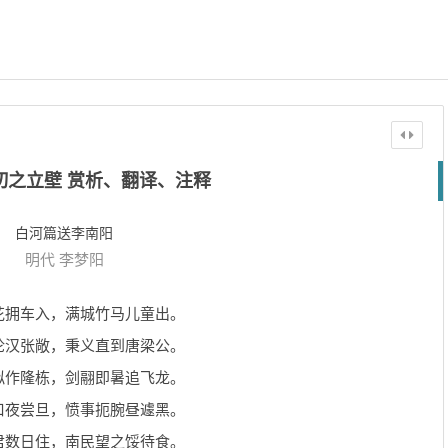
仞之立壁 赏析、翻译、注释
白河篇送李南阳
明代
李梦阳
花拥车入，满城竹马儿童出。
论汉张敞，秉义直到唐梁公。
拟作隆栋，剑翮即暑追飞龙。
口夜尝旦，愤事扼腕昼遽黑。
君数日住，南民望之馁待食。