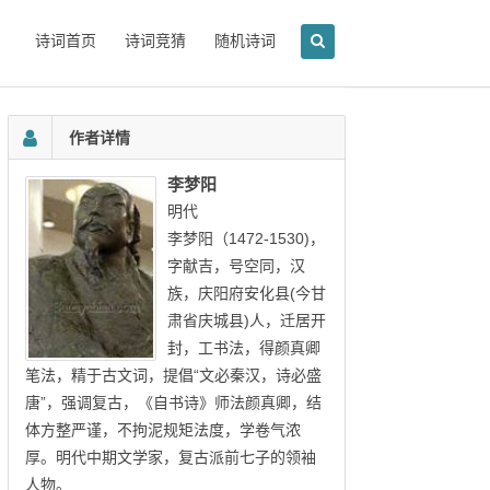
诗词首页
诗词竞猜
随机诗词
作者详情
李梦阳
明代
李梦阳（1472-1530)，
字献吉，号空同，汉
族，庆阳府安化县(今甘
肃省庆城县)人，迁居开
封，工书法，得颜真卿
笔法，精于古文词，提倡“文必秦汉，诗必盛
唐”，强调复古，《自书诗》师法颜真卿，结
体方整严谨，不拘泥规矩法度，学卷气浓
厚。明代中期文学家，复古派前七子的领袖
人物。