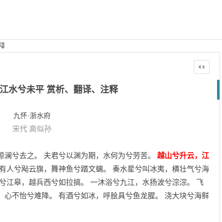
释
江水兮未平 赏析、翻译、注释
九怀·浙水府
宋代
高似孙
惊澜兮去之。 夫君兮以渊为期，水何为兮劳苦。
越山兮升云，江
若有人兮飐云旗，舞神鱼兮踏文螭。 奏水星兮叫冰夷，横壮气兮海
宿兮江皋，越兵西兮如拉搞。 一沐浴兮九江，水扬波兮淙淙。 飞
，心不怡兮难降。 有酒兮如冰，呼脍具兮鱼龙腥。 浇大块兮海鲜