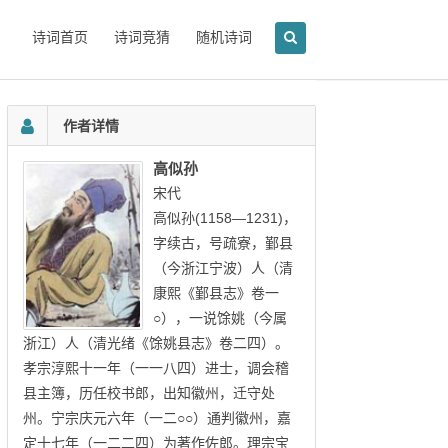
诗词首页
诗词竞猜
随机诗词
作者详情
高似孙
宋代
高似孙(1158—1231)，
字续古，号疏寮，鄞县
（今浙江宁波）人（清
康熙《鄞县志》卷一
○），一说馀姚（今属
浙江）人（清光绪《馀姚县志》卷二四）。
孝宗淳熙十一年（一一八四）进士，调会稽
县主簿，历任校书郎，出知徽州，迁守处
州。宁宗庆元六年（一二○○）通判徽州，嘉
定十七年（一二二四）为著作佐郎。理宗宝