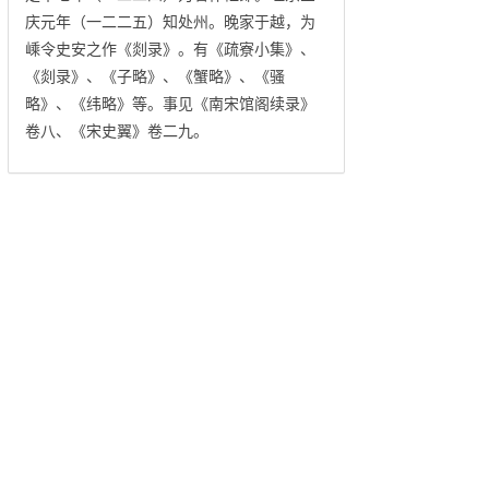
庆元年（一二二五）知处州。晚家于越，为
嵊令史安之作《剡录》。有《疏寮小集》、
《剡录》、《子略》、《蟹略》、《骚
略》、《纬略》等。事见《南宋馆阁续录》
卷八、《宋史翼》卷二九。