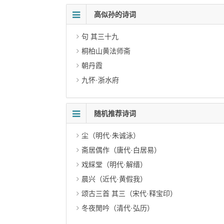
高似孙的诗词
句 其三十九
桐柏山黄法师斋
朝丹霞
九怀·浙水府
随机推荐诗词
尘（明代·朱诚泳）
斋居偶作（唐代·白居易）
戏綵堂（明代·解缙）
晨兴（近代·黄假我）
颂古三首 其三（宋代·释宝印）
冬夜閒吟（清代·弘历）