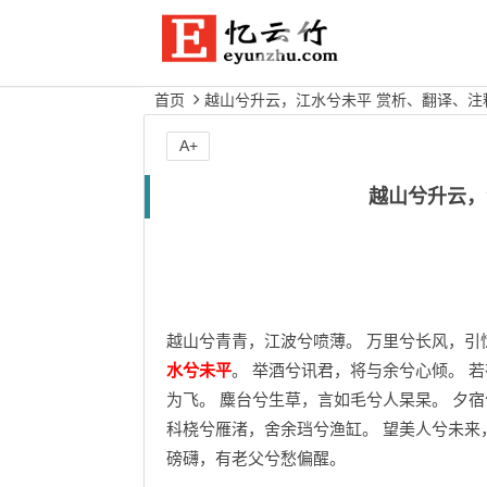
首页
越山兮升云，江水兮未平 赏析、翻译、注
A+
越山兮升云，
越山兮青青，江波兮喷薄。 万里兮长风，引
水兮未平
。 举酒兮讯君，将与余兮心倾。 
为飞。 麋台兮生草，言如毛兮人杲杲。 夕
科桡兮雁渚，舍余珰兮渔缸。 望美人兮未来
磅礴，有老父兮愁偏醒。