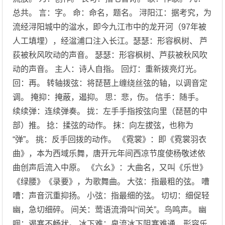
总共。 言：字。 命：命名，题名。 浔阳江：据考究，为
流经浔阳城中的湓水，即今九江市中的龙开河（97年被
人工填埋），经湓浦口注入长江。瑟瑟：形容枫树、 芦
荻被秋风吹动的声音。 瑟瑟：形容枫树、芦荻被秋风吹
动的声音。 主人：诗人自指。 回灯：重新拨亮灯光。
回：再。 转轴拨弦：将琵琶上缠绕丝弦的轴，以调音定
调。 掩抑：掩蔽，遏抑。 思：悲，伤。 信手：随手。
续续弹：连续弹奏。 拢：左手手指按弦向里（琵琶的中
部）推。 捻：揉弦的动作。 抹：向左拔弦，也称为
“弹”。 挑：反手回拨的动作。 《霓裳》：即《霓裳羽衣
曲》，本为西域乐舞，唐开元年间西凉节度使杨敬述依
曲创声后流入中原。 《六幺》：大曲名，又叫《乐世》
《绿腰》《录要》，为歌舞曲。 大弦：指最粗的弦。 嘈
嘈：声音沉重抑扬。 小弦：指最细的弦。 切切：细促轻
幽，急切细碎。 间关：莺语流滑叫“间关”。鸟鸣声。 幽
咽：遏塞不畅状。 冰下难：泉流冰下阻塞难通，形容乐