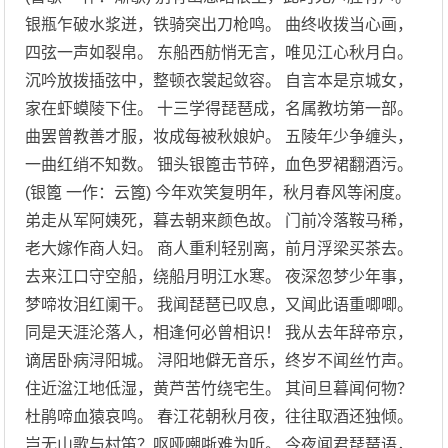
银瓶乍破水浆迸，铁骑突出刀枪鸣。 曲终收拨当心画，
四弦一声如裂帛。 东船西舫悄无言，唯见江心秋月白。
沉吟放拨插弦中，整顿衣裳起敛容。 自言本是京城女，
家在虾蟆陵下住。 十三学得琵琶成，名属教坊第一部。
曲罢曾教善才服，妆成每被秋娘妒。 五陵年少争缠头，
一曲红绡不知数。 钿头银篦击节碎，血色罗裙翻酒污。
(银篦 一作：云篦) 今年欢笑复明年，秋月春风等闲度。
弟走从军阿姨死，暮去朝来颜色故。 门前冷落鞍马稀，
老大嫁作商人妇。 商人重利轻别离，前月浮梁买茶去。
去来江口守空船，绕船月明江水寒。 夜深忽梦少年事，
梦啼妆泪红阑干。 我闻琵琶已叹息，又闻此语重唧唧。
同是天涯沦落人，相逢何必曾相识！ 我从去年辞帝京，
谪居卧病浔阳城。 浔阳地僻无音乐，终岁不闻丝竹声。
住近湓江地低湿，黄芦苦竹绕宅生。 其间旦暮闻何物？
杜鹃啼血猿哀鸣。 春江花朝秋月夜，往往取酒还独倾。
岂无山歌与村笛？呕哑嘲哳难为听。 今夜闻君琵琶语，