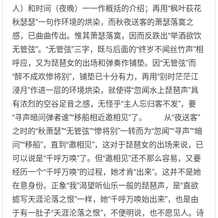
人）和时间（夜晚）一一作概括的介绍；再用“枫叶荻花
秋瑟瑟”一句作环境的烘染，而秋夜送客的萧瑟落寞之
感，已曲曲传出。惟其萧瑟落寞，因而反跌出“举酒欲饮
无管弦”。“无管弦”三字，既与后面的“终岁不闻丝竹声”相
呼应，又为琵琶女的出场和弹奏作铺垫。因“无管弦”而
“醉不成欢惨将别”，铺垫已十分有力，再用“别时茫茫江
浸月”作进一层的环境烘染，就使得“忽闻水上琵琶声”具
有浓烈的空谷足音之感，无怪乎“主人忘归客不发”，要
“寻声暗问弹者谁”“移船相近邀相见”了。 从“夜送客”
之时的“秋萧瑟”“无管弦”“惨将别”一转而为“忽闻”“寻声”“暗
问”“移船”，直到“邀相见”，这对于琵琶女的出场来说，已
可以说是“千呼万唤”了。但“邀相见”还不那么容易，又要
经历一个“千呼万唤”的过程，她才肯“出来”。这并不是她
在意身份。正象“我”渴望听仙乐一般的琵琶声，是“直欲
摅写天涯沦落之恨”一样，她“千呼万唤始出来”，也是由
于有一肚子“天涯沦落之恨”，不便明说，也不愿见人。诗