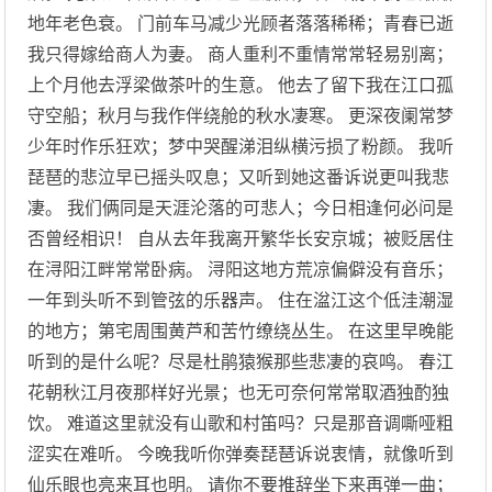
地年老色衰。 门前车马减少光顾者落落稀稀；青春已逝
我只得嫁给商人为妻。 商人重利不重情常常轻易别离；
上个月他去浮梁做茶叶的生意。 他去了留下我在江口孤
守空船；秋月与我作伴绕舱的秋水凄寒。 更深夜阑常梦
少年时作乐狂欢；梦中哭醒涕泪纵横污损了粉颜。 我听
琵琶的悲泣早已摇头叹息；又听到她这番诉说更叫我悲
凄。 我们俩同是天涯沦落的可悲人；今日相逢何必问是
否曾经相识！ 自从去年我离开繁华长安京城；被贬居住
在浔阳江畔常常卧病。 浔阳这地方荒凉偏僻没有音乐；
一年到头听不到管弦的乐器声。 住在湓江这个低洼潮湿
的地方；第宅周围黄芦和苦竹缭绕丛生。 在这里早晚能
听到的是什么呢？尽是杜鹃猿猴那些悲凄的哀鸣。 春江
花朝秋江月夜那样好光景；也无可奈何常常取酒独酌独
饮。 难道这里就没有山歌和村笛吗？只是那音调嘶哑粗
涩实在难听。 今晚我听你弹奏琵琶诉说衷情，就像听到
仙乐眼也亮来耳也明。 请你不要推辞坐下来再弹一曲；