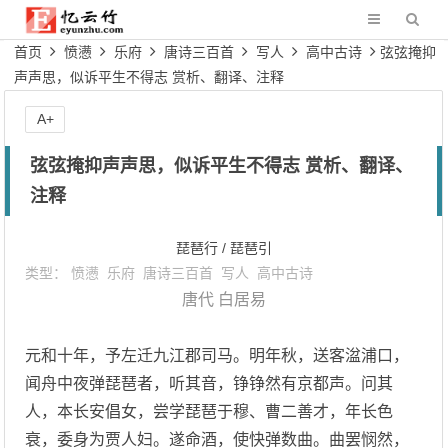
首页
愤懑
乐府
唐诗三百首
写人
高中古诗
弦弦掩抑
声声思，似诉平生不得志 赏析、翻译、注释
A+
弦弦掩抑声声思，似诉平生不得志 赏析、翻译、
注释
琵琶行 / 琵琶引
类型：
愤懑
乐府
唐诗三百首
写人
高中古诗
唐代
白居易
元和十年，予左迁九江郡司马。明年秋，送客湓浦口，
闻舟中夜弹琵琶者，听其音，铮铮然有京都声。问其
人，本长安倡女，尝学琵琶于穆、曹二善才，年长色
衰，委身为贾人妇。遂命酒，使快弹数曲。曲罢悯然，