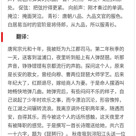
处。 促弦：把弦拧得更紧。 向前声：刚才奏过的单调。
掩泣：掩面哭泣。 青衫：唐朝八品、九品文官的服色。
白居易当时的官阶是将侍郎，从九品，所以服青衫。
翻译：
唐宪宗元和十年，我被贬为九江郡司马。第二年秋季的
一天，送客到湓浦口，夜里听到船上有人弹琵琶。听那
声音，铮铮铿铿有京都流行的声韵。探问这个人，原来
是长安的歌女，曾经向穆、曹两位琵琶大师学艺。后来
年纪大了，红颜退尽，嫁给商人为妻。于是命人摆酒叫
她畅快地弹几曲。她弹完后，有些闷闷不乐的样子，自
己说起了少年时欢乐之事，而今漂泊沉沦，形容憔悴，
在江湖之间辗转流浪。我离京调外任职两年来，随遇而
安，自得其乐，而今被这个人的话所感触，这天夜里才
有被降职的感觉。于是撰写一首长诗赠送给她，共六百
一十六字，题为《琵琶行》。 秋夜我到浔阳江头送一位