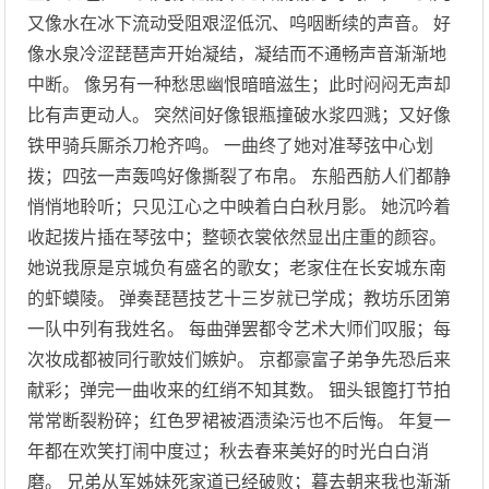
又像水在冰下流动受阻艰涩低沉、呜咽断续的声音。 好
像水泉冷涩琵琶声开始凝结，凝结而不通畅声音渐渐地
中断。 像另有一种愁思幽恨暗暗滋生；此时闷闷无声却
比有声更动人。 突然间好像银瓶撞破水浆四溅；又好像
铁甲骑兵厮杀刀枪齐鸣。 一曲终了她对准琴弦中心划
拨；四弦一声轰鸣好像撕裂了布帛。 东船西舫人们都静
悄悄地聆听；只见江心之中映着白白秋月影。 她沉吟着
收起拨片插在琴弦中；整顿衣裳依然显出庄重的颜容。
她说我原是京城负有盛名的歌女；老家住在长安城东南
的虾蟆陵。 弹奏琵琶技艺十三岁就已学成；教坊乐团第
一队中列有我姓名。 每曲弹罢都令艺术大师们叹服；每
次妆成都被同行歌妓们嫉妒。 京都豪富子弟争先恐后来
献彩；弹完一曲收来的红绡不知其数。 钿头银篦打节拍
常常断裂粉碎；红色罗裙被酒渍染污也不后悔。 年复一
年都在欢笑打闹中度过；秋去春来美好的时光白白消
磨。 兄弟从军姊妹死家道已经破败；暮去朝来我也渐渐