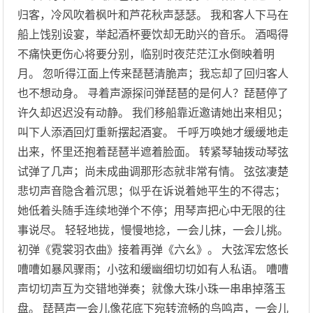
归客，冷风吹着枫叶和芦花秋声瑟瑟。 我和客人下马在
船上饯别设宴，举起酒杯要饮却无助兴的音乐。 酒喝得
不痛快更伤心将要分别，临别时夜茫茫江水倒映着明
月。 忽听得江面上传来琵琶清脆声；我忘却了回归客人
也不想动身。 寻着声源探问弹琵琶的是何人？琵琶停了
许久却迟迟没有动静。 我们移船靠近邀请她出来相见；
叫下人添酒回灯重新摆起酒宴。 千呼万唤她才缓缓地走
出来，怀里还抱着琵琶半遮着脸面。 转紧琴轴拨动琴弦
试弹了几声；尚未成曲调那形态就非常有情。 弦弦凄楚
悲切声音隐含着沉思；似乎在诉说着她平生的不得志；
她低着头随手连续地弹个不停；用琴声把心中无限的往
事说尽。 轻轻地拢，慢慢地捻，一会儿抹，一会儿挑。
初弹《霓裳羽衣曲》接着再弹《六幺》。 大弦浑宏悠长
嘈嘈如暴风骤雨；小弦和缓幽细切切如有人私语。 嘈嘈
声切切声互为交错地弹奏；就像大珠小珠一串串掉落玉
盘。 琵琶声一会儿像花底下宛转流畅的鸟鸣声，一会儿