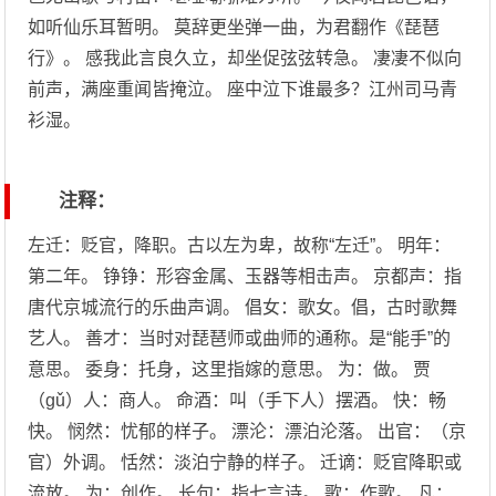
如听仙乐耳暂明。 莫辞更坐弹一曲，为君翻作《琵琶
行》。 感我此言良久立，却坐促弦弦转急。 凄凄不似向
前声，满座重闻皆掩泣。 座中泣下谁最多？江州司马青
衫湿。
注释：
左迁：贬官，降职。古以左为卑，故称“左迁”。 明年：
第二年。 铮铮：形容金属、玉器等相击声。 京都声：指
唐代京城流行的乐曲声调。 倡女：歌女。倡，古时歌舞
艺人。 善才：当时对琵琶师或曲师的通称。是“能手”的
意思。 委身：托身，这里指嫁的意思。 为：做。 贾
（gǔ）人：商人。 命酒：叫（手下人）摆酒。 快：畅
快。 悯然：忧郁的样子。 漂沦：漂泊沦落。 出官：（京
官）外调。 恬然：淡泊宁静的样子。 迁谪：贬官降职或
流放。 为：创作。 长句：指七言诗。 歌：作歌。 凡：