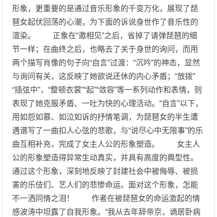
形象，更重要的是通过音乐形象的千变万化，展现了琵
琶女起伏回荡的心潮，为下面的诉说身世作了音乐性的
渲染。 正象在“邀相见”之后，省掉了请弹琵琶的细
节一样；在曲终之后，也略去了关于身世的询问，而用
两个描写肖像的句子向“自言”过渡：“沉吟”的神态，显然
与询问有关，这反映了她欲说还休的内心矛盾；“放拨”
“插弦中”，“整顿衣裳”“起”“敛容”等一系列动作和表情，则
表现了她克服矛盾、一吐为快的心理活动。“自言”以下，
用如怨如慕、如泣如诉的抒情笔调，为琵琶女的半生遭
遇谱写了一曲扣人心弦的悲歌，与“说尽心中无限事”的乐
曲互相补充，完成了女主人公的形象塑造。 女主人
公的形象塑造得异常生动真实，并具有高度的典型性。
通过这个形象，深刻地反映了封建社会中被侮辱、被损
害的乐伎们、艺人们的悲惨命运。面对这个形象，怎能
不一洒同情之泪！ 作者在被琵琶女的命运激起的情
感波涛中坦露了自我形象。“我从去年辞帝京，谪居卧病