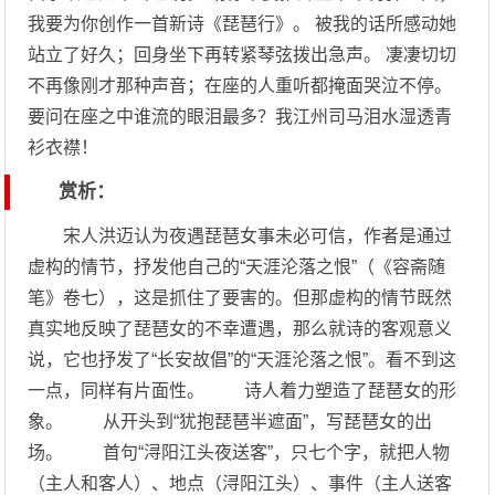
我要为你创作一首新诗《琵琶行》。 被我的话所感动她
站立了好久；回身坐下再转紧琴弦拨出急声。 凄凄切切
不再像刚才那种声音；在座的人重听都掩面哭泣不停。
要问在座之中谁流的眼泪最多？我江州司马泪水湿透青
衫衣襟！
赏析：
宋人洪迈认为夜遇琵琶女事未必可信，作者是通过
虚构的情节，抒发他自己的“天涯沦落之恨”（《容斋随
笔》卷七），这是抓住了要害的。但那虚构的情节既然
真实地反映了琵琶女的不幸遭遇，那么就诗的客观意义
说，它也抒发了“长安故倡”的“天涯沦落之恨”。看不到这
一点，同样有片面性。 诗人着力塑造了琵琶女的形
象。 从开头到“犹抱琵琶半遮面”，写琵琶女的出
场。 首句“浔阳江头夜送客”，只七个字，就把人物
（主人和客人）、地点（浔阳江头）、事件（主人送客