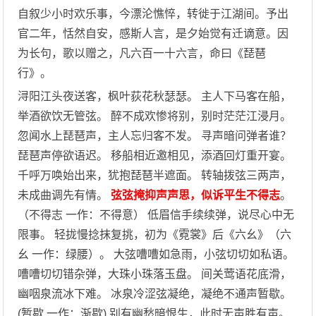
自叙少小时欢乐事，今漂沦憔悴，转徙于江湖间。予出
官二年，恬然自安，感斯人言，是夕始觉有迁谪意。因
为长句，歌以赠之，凡六百一十六言，命曰《琵琶
行》。
浔阳江头夜送客，枫叶荻花秋瑟瑟。 主人下马客在船，
举酒欲饮无管弦。 醉不成欢惨将别，别时茫茫江浸月。
忽闻水上琵琶声，主人忘归客不发。 寻声暗问弹者谁？
琵琶声停欲语迟。 移船相近邀相见，添酒回灯重开宴。
千呼万唤始出来，犹抱琵琶半遮面。 转轴拨弦三两声，
未成曲调先有情。
弦弦掩抑声声思，似诉平生不得志
。
（不得志 一作：不得意） 低眉信手续续弹，说尽心中无
限事。 轻拢慢捻抹复挑，初为《霓裳》后《六幺》（六
幺 一作：绿腰）。 大弦嘈嘈如急雨，小弦切切如私语。
嘈嘈切切错杂弹，大珠小珠落玉盘。 间关莺语花底滑，
幽咽泉流冰下难。 冰泉冷涩弦凝绝，凝绝不通声暂歇。
(暂歇 一作：渐歇) 别有幽愁暗恨生，此时无声胜有声。