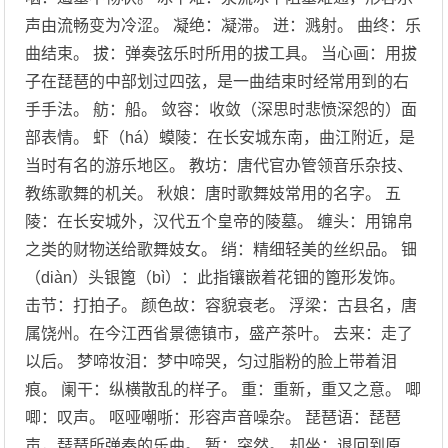
声由流畅变为冷涩。 凝绝：凝滞。 迸：溅射。 曲终：乐
曲结束。 拔：弹奏弦乐时所用的拔工具。 当心画：用拔
子在琵琶的中部划过四弦，是一曲结束时经常用到的右
手手法。 舫：船。 敛容：收敛（深思时悲愤深怨的）面
部表情。 虾（há）蟆陵：在长安城东南，曲江附近，是
当时有名的游乐地区。 教坊：唐代官办管领音乐杂技、
教练歌舞的机关。 秋娘：唐时歌舞妓常用的名字。 五
陵：在长安城外，汉代五个皇帝的陵墓。 缠头：用锦帛
之类的财物送给歌舞妓女。 绡：精细轻美的丝织品。 钿
（diàn）头银篦（bì）：此指镶嵌着花钿的篦形发饰。
击节：打拍子。 颜色故：容貌衰老。 浮梁：古县名，唐
属饶州。在今江西省景德镇市，盛产茶叶。 去来：走了
以后。 梦啼妆泪：梦中啼哭，匀过脂粉的脸上带着泪
痕。 阑干：纵横散乱的样子。 重：重新，重又之意。 唧
唧：叹声。 呕哑嘲哳：形容声音噪杂。 琵琶语：琵琶
声，琵琶所弹奏的乐曲。 暂：突然。 却坐：退回到原