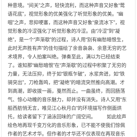
种意境。“间关”之声，轻快流利，而这种声音又好象“莺
语花底”，视觉形象的优美强化了听觉形象的优美。“幽
咽”之声，悲抑哽塞，而这种声音又好象“泉流冰下”，视
觉形象的冷涩强化了听觉形象的冷涩。由“冷涩”到“凝
绝”，是一个“声渐歇”的过程，诗人用“别有幽愁暗恨生，
此时无声胜有声”的佳句描绘了余音袅袅、余意无穷的艺
术境界，令人拍案叫绝。弹奏至此，满以为已经结束
了。谁知那“幽愁暗恨”在“声渐歇”的过程中积聚了无穷的
力量，无法压抑，终于如“银瓶乍破”，水浆奔迸，如“铁
骑突出”，刀枪轰鸣，把“凝绝”的暗流突然推向高潮。才
到高潮，即收拨一画，戛然而止。一曲虽终，而回肠荡
气、惊心动魄的音乐魅力，却并没有消失。诗人又用“东
船西舫悄无言，唯见江心秋月白”的环境描写作侧面烘
托，给读者留下了涵泳回味的广阔空间。 如此绘声
绘色地再现千变万化的音乐形象，已不能不使我们惊佩
作者的艺术才华。但作者的才华还不仅表现在再现音乐