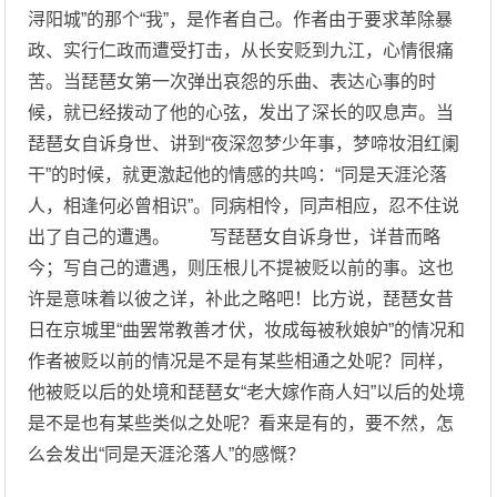
浔阳城”的那个“我”，是作者自己。作者由于要求革除暴
政、实行仁政而遭受打击，从长安贬到九江，心情很痛
苦。当琵琶女第一次弹出哀怨的乐曲、表达心事的时
候，就已经拨动了他的心弦，发出了深长的叹息声。当
琵琶女自诉身世、讲到“夜深忽梦少年事，梦啼妆泪红阑
干”的时候，就更激起他的情感的共鸣：“同是天涯沦落
人，相逢何必曾相识”。同病相怜，同声相应，忍不住说
出了自己的遭遇。 写琵琶女自诉身世，详昔而略
今；写自己的遭遇，则压根儿不提被贬以前的事。这也
许是意味着以彼之详，补此之略吧！比方说，琵琶女昔
日在京城里“曲罢常教善才伏，妆成每被秋娘妒”的情况和
作者被贬以前的情况是不是有某些相通之处呢？同样，
他被贬以后的处境和琵琶女“老大嫁作商人妇”以后的处境
是不是也有某些类似之处呢？看来是有的，要不然，怎
么会发出“同是天涯沦落人”的感慨？