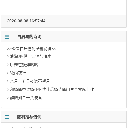
2026-08-08 16:57:44
白居易的诗词
>>查看白居易的全部诗词<<
浪淘沙·借问江潮与海水
听琵琶妓弹略略
微雨夜行
八月十五日夜湓亭望月
和杨郎中贺杨仆射致仕后杨侍郎门生合宴席上作
醉赠刘二十八使君
随机推荐诗词