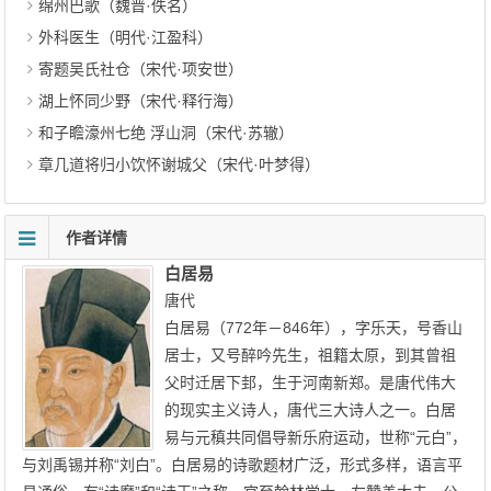
绵州巴歌（魏晋·佚名）
外科医生（明代·江盈科）
寄题吴氏社仓（宋代·项安世）
湖上怀同少野（宋代·释行海）
和子瞻濠州七绝 浮山洞（宋代·苏辙）
章几道将归小饮怀谢城父（宋代·叶梦得）
作者详情
白居易
唐代
白居易（772年－846年），字乐天，号香山
居士，又号醉吟先生，祖籍太原，到其曾祖
父时迁居下邽，生于河南新郑。是唐代伟大
的现实主义诗人，唐代三大诗人之一。白居
易与元稹共同倡导新乐府运动，世称“元白”，
与刘禹锡并称“刘白”。白居易的诗歌题材广泛，形式多样，语言平