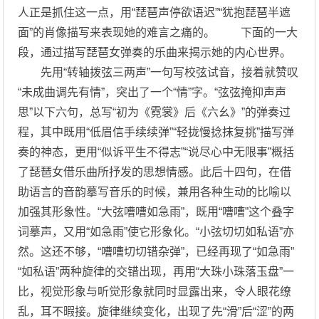
人正是抓住这一点，用“琵琶声停欲语迟”“犹抱琵琶半遮
面”的肖像描写来表现她的难言之痛的。 下面的一大
段，通过描写琵琶女弹奏的乐曲来揭示她的内心世界。
先用“转轴拨弦三两声”一句写校弦试音，接着就赞叹
“未成曲调先有情”，突出了一个“情”字。“弦弦掩抑声声
思”以下六句，总写“初为《霓裳》后《六幺》”的弹奏过
程，其中既用“低眉信手续续弹”“轻拢慢捻抹复挑”描写弹
奏的神态，更用“似诉平生不得志”“说尽心中无限事”概括
了琵琶女借乐曲所抒发的思想情感。此后十四句，在借
助语言的音韵摹写音乐的时候，兼用各种生动的比喻以
加强其形象性。“大弦嘈嘈如急雨”，既用“嘈嘈”这个叠字
词摹声，又用“如急雨”使它形象化。“小弦切切如私语”亦
然。这还不够，“嘈嘈切切错杂弹”，已经再现了“如急雨”
“如私语”两种旋律的交错出现，再用“大珠小珠落玉盘”一
比，视觉形象与听觉形象就同时显露出来，令人眼花缭
乱，耳不暇接。旋律继续变化，出现了先“滑”后“涩”的两