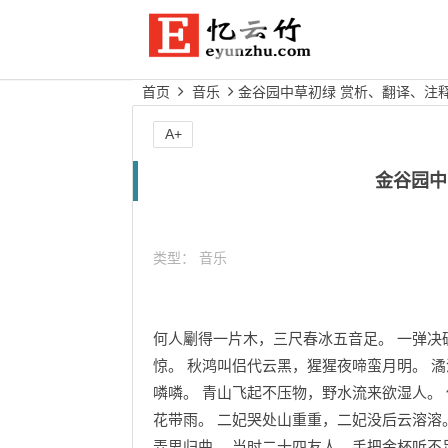
首页
音乐
金谷园中草初绿 赏析、翻译、注
A+
金谷园中
类型：
音乐
何人劚得一片木，三尺春冰五音足。 一弹决
惊。 秋鸿叫侣代云黑，猩猩夜啼蛮月明。 
噒噒。 青山飞起不压物，野水流来欲湿人。
花带雨。 二妃哭处山重重，二妃没后云溶溶
弄思归曲。 当时二十四友人，手把金杯听不