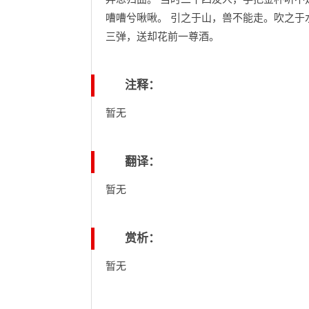
嘈嘈兮啾啾。 引之于山，兽不能走。吹之于
三弹，送却花前一尊酒。
注释：
暂无
翻译：
暂无
赏析：
暂无