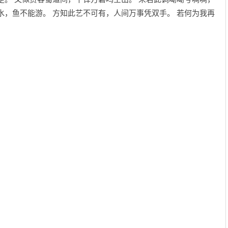
水，鱼不能游。 方知此艺不可有，人间万事凭双手。 若何为我再