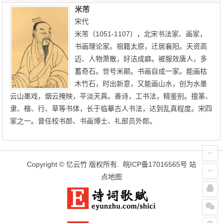
米芾
宋代
米芾（1051-1107），北宋书法家、画家，
书画理论家。祖籍太原，迁居襄阳。天资高
迈、人物萧散，好洁成癖。被服效唐人，多
蓄奇石。世号米颠。书画自成一家。能画枯
木竹石，时出新意，又能画山水，创为水墨
云山墨戏，烟云掩映，平淡天真。善诗，工书法，精鉴别。擅篆、
隶、楷、行、草等书体，长于临摹古人书法，达到乱真程度。宋四
家之一。曾任校书郎、书画博士、礼部员外郎。
Copyright ©
忆云竹
版权所有.
皖ICP备17016565号
站
点地图