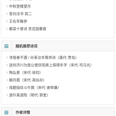
中秋登楼望月
答刘泾书 其二
王右军稚恭
都梁十景诗 杏花园春昼
随机推荐诗词
寻隐者不遇 / 孙革访羊尊师诗（唐代·贾岛）
送何济川为庞公使庆阳席上探得冬字（宋代·司马光）
陶弘景（宋代·徐钧）
朝丹霞（宋代·高似孙）
戏题指纹斗牛图（宋代·谢举廉）
游升真道院（明代·郭奎）
作者详情