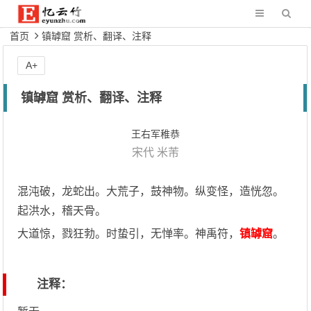
首页
镇罅窟 赏析、翻译、注释
A+
镇罅窟 赏析、翻译、注释
王右军稚恭
宋代
米芾
混沌破，龙蛇出。大荒子，鼓神物。纵变怪，造恍忽。
起洪水，稽天骨。
大道惊，戮狂勃。时蛰引，无惮率。神禹符，
镇罅窟
。
注释：