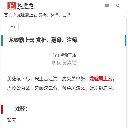
首页
龙嘘霸上云 赏析、翻译、注释
A+
龙嘘霸上云 赏析、翻译、注释
乌江望霸王庙
明代
黄淳耀
英雄垓下尽，尺土占江濆。虎失关中势，
龙嘘霸上云
。
人怜公百战，鬼阅汉三分。薄暮风涛恶，疑崩钜鹿军。
注释：
暂无