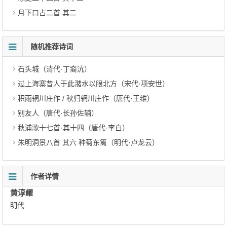
月下口占二首 其二
随机推荐诗词
石头城（清代·丁裔沆）
过上海寨昔人于此潴水以限北方（宋代·项安世）
积雨辋川庄作 / 秋归辋川庄作（唐代·王维）
别友人（唐代·长孙佐辅）
秋浦歌十七首·其十四（唐代·李白）
朱明洞景八首 其六 种菊东篱（明代·卢龙云）
作者详情
黄淳耀
明代