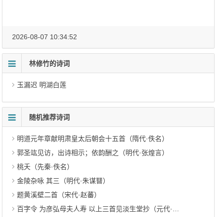
2026-08-07 10:34:52
林修竹的诗词
玉漏迟 明湖白莲
随机推荐诗词
明道元年章献明肃皇太后朝会十五首（隋代·佚名）
郭圣竑见访，出诗相示；依韵酬之（明代·张煌言）
桃夭（先秦·佚名）
金陵杂咏 其三（明代·朱谋㬜）
题黄溪壁二首（宋代·赵蕃）
百字令 为彦弘母夫人寿 以上三首见淡生堂抄（元代·华幼武）