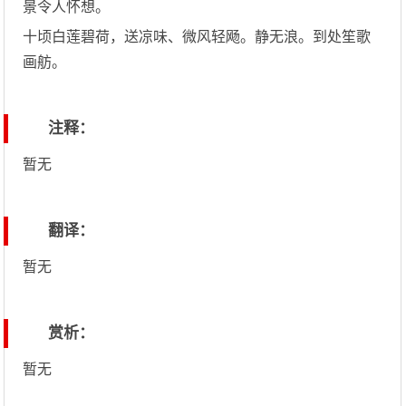
景令人怀想。
十顷白莲碧荷，送凉味、微风轻飏。静无浪。到处笙歌
画舫。
注释：
暂无
翻译：
暂无
赏析：
暂无