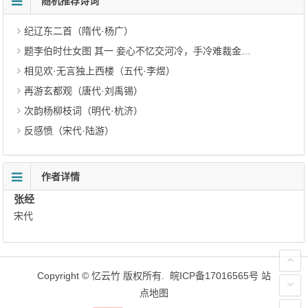
随机推荐诗词
纪辽东二首（隋代·杨广）
题李伯时仕女图 其一 妾心不忆交河冷，手冷难裁金剪刀（元代·钱宰）
相见欢·无言独上西楼（五代·李煜）
再游玄都观（唐代·刘禹锡）
次韵杨柳枝词（明代·杭济）
反感愤（宋代·陆游）
作者详情
张经
宋代
Copyright ©
忆云竹
版权所有.
皖ICP备17016565号
站
点地图