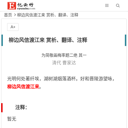
首页
柳边风信渡江来 赏析、翻译、注释
A+
柳边风信渡江来 赏析、翻译、注释
为简敬画梅率题二绝 其一
清代
曹家达
光明何处著纤埃，湖树湖烟落酒杯。好和晋陵游望咏，
柳边风信渡江来
。
注释：
暂无