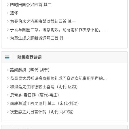
四时田园杂兴四首 其二
遣怀
为秦伯未之济画梅繫以截句四首 其一
于香草圆圈二章，语意隽妙。俞荫甫和作夹杂不伦，恐是酒间呓语，未可以名诗也，因和二章 其一
为章生成之题新城遗照三首 其一
随机推荐诗词
路闻鹧鸪（明代·胡奎）
恭奉皇太后祇谒盛京祖陵礼成回銮途次纪事用平声韵 其十七（清代·弘历）
和退斋先生顺德较士喜晴（明代·区越）
思帝乡·春日游（唐代·韦庄）
南康邂逅江西吴运判 其二（宋代·刘过）
次敖静之九日言怀韵（明代·马中锡）