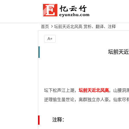
首页
坛前天近北风高 赏析、翻译、注释
A+
坛前天近
坛下松声江上潮，
坛前天近北风高
。山腰洞
逆理偷生虽世论，离群独立亦人豪。仙家尽
注释：