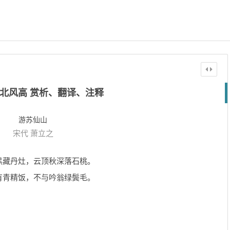
北风高 赏析、翻译、注释
游苏仙山
宋代
萧立之
黑藏丹灶，云顶秋深落石桃。
有青精饭，不与吟翁绿鬓毛。