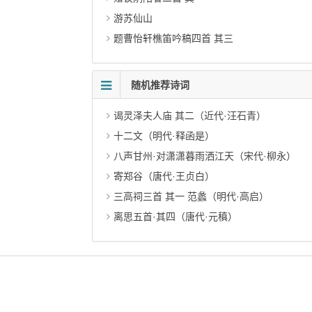
游苏仙山
题曹怡轩樵笛吟稿四首 其三
随机推荐诗词
谒灵泽夫人庙 其二（近代·汪石青）
十二文（明代·释函是）
八声甘州·对潇潇暮雨洒江天（宋代·柳永）
寄郑谷（唐代·王贞白）
三高祠三首 其一 范蠡（明代·高启）
离思五首·其四（唐代·元稹）