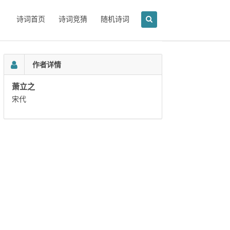
诗词首页
诗词竞猜
随机诗词
作者详情
萧立之
宋代