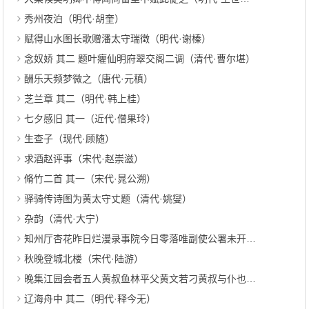
秀州夜泊（明代·胡奎）
赋得山水图长歌赠潘太守瑞徵（明代·谢榛）
念奴娇 其二 题叶癯仙明府翠交阁二调（清代·曹尔堪）
酬乐天频梦微之（唐代·元稹）
芝兰章 其二（明代·韩上桂）
七夕感旧 其一（近代·僧果玲）
生查子（现代·顾随）
求酒赵评事（宋代·赵崇滋）
脩竹二首 其一（宋代·晁公溯）
驿骑传诗图为黄太守丈题（清代·姚燮）
杂韵（清代·大宁）
知州厅杏花昨日烂漫录事院今日零落唯副使公署未开戏题二韵（宋代·王禹称）
秋晚登城北楼（宋代·陆游）
晚集江园会者五人黄叔鱼林平父黄文若刁黄叔与仆也以暝色带飞鸟为韵余得色字（宋代·周紫芝）
辽海舟中 其二（明代·释今无）