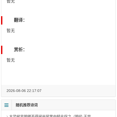
暂无
翻译：
暂无
赏析：
暂无
2026-08-06 22:17:07
随机推荐诗词
大梁候吴明卿不得闻尚留里中赋此促之（明代·王世贞）