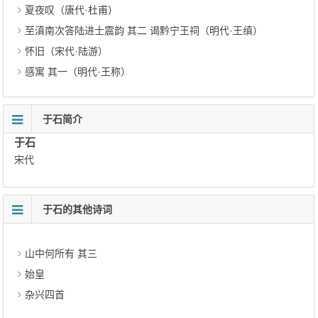
夏夜叹（唐代·杜甫）
至滇南次答陆进士震韵 其二 谒黔宁王祠（明代·王缜）
怀旧（宋代·陆游）
感寓 其一（明代·王称）
于石简介
于石
宋代
于石的其他诗词
山中何所有 其三
始皇
杂兴四首