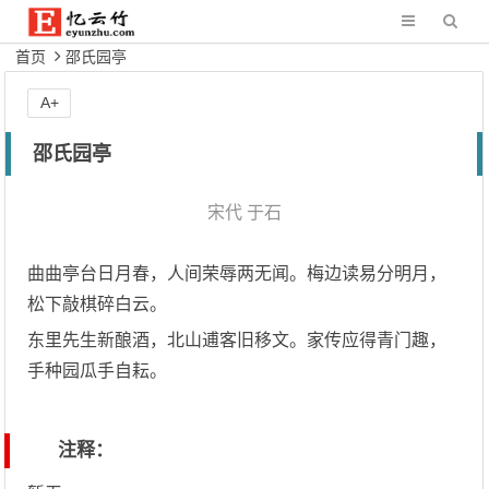
首页
邵氏园亭
A+
邵氏园亭
宋代
于石
曲曲亭台日月春，人间荣辱两无闻。梅边读易分明月，
松下敲棋碎白云。
东里先生新酿酒，北山逋客旧移文。家传应得青门趣，
手种园瓜手自耘。
注释：