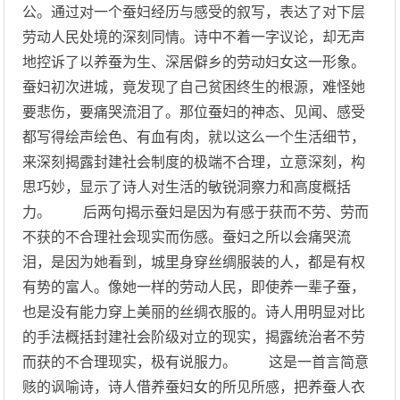
公。通过对一个蚕妇经历与感受的叙写，表达了对下层
劳动人民处境的深刻同情。诗中不着一字议论，却无声
地控诉了以养蚕为生、深居僻乡的劳动妇女这一形象。
蚕妇初次进城，竟发现了自己贫困终生的根源，难怪她
要悲伤，要痛哭流泪了。那位蚕妇的神态、见闻、感受
都写得绘声绘色、有血有肉，就以这么一个生活细节，
来深刻揭露封建社会制度的极端不合理，立意深刻，构
思巧妙，显示了诗人对生活的敏锐洞察力和高度概括
力。 后两句揭示蚕妇是因为有感于获而不劳、劳而
不获的不合理社会现实而伤感。蚕妇之所以会痛哭流
泪，是因为她看到，城里身穿丝绸服装的人，都是有权
有势的富人。像她一样的劳动人民，即使养一辈子蚕，
也是没有能力穿上美丽的丝绸衣服的。诗人用明显对比
的手法概括封建社会阶级对立的现实，揭露统治者不劳
而获的不合理现实，极有说服力。 这是一首言简意
赅的讽喻诗，诗人借养蚕妇女的所见所感，把养蚕人衣