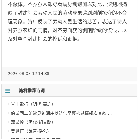
不蔽体，不养蚕人却穿着满身绸缎加以对比，深刻地揭
露了封建社会劳动人民的劳动成果遭到剥削掠夺的不合
理现象。诗中反映了劳动人民生活的悲苦，表达了诗人
对养蚕农妇的同情，对不劳而获的剥削阶级的愤恨，以
及对整个封建社会的控诉和鞭挞。
2026-08-08 12:14:36
随机推荐诗词
堂上歌行（明代·高启）
伯量同二弟欲见访湖庄以诗告至褒拂过情辄次其韵 其三（宋代·曹彦约）
双髻岭（明代·胡文路）
吴趋行（魏晋·佚名）