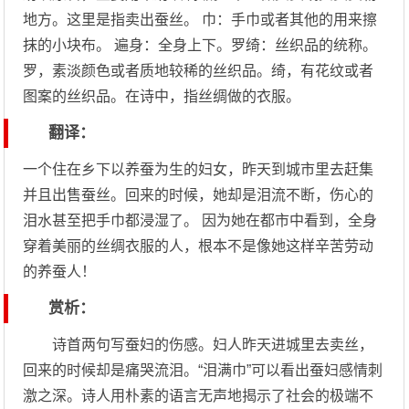
地方。这里是指卖出蚕丝。 巾：手巾或者其他的用来擦
抹的小块布。 遍身：全身上下。罗绮：丝织品的统称。
罗，素淡颜色或者质地较稀的丝织品。绮，有花纹或者
图案的丝织品。在诗中，指丝绸做的衣服。
翻译：
一个住在乡下以养蚕为生的妇女，昨天到城市里去赶集
并且出售蚕丝。回来的时候，她却是泪流不断，伤心的
泪水甚至把手巾都浸湿了。 因为她在都市中看到，全身
穿着美丽的丝绸衣服的人，根本不是像她这样辛苦劳动
的养蚕人！
赏析：
诗首两句写蚕妇的伤感。妇人昨天进城里去卖丝，
回来的时候却是痛哭流泪。“泪满巾”可以看出蚕妇感情刺
激之深。诗人用朴素的语言无声地揭示了社会的极端不