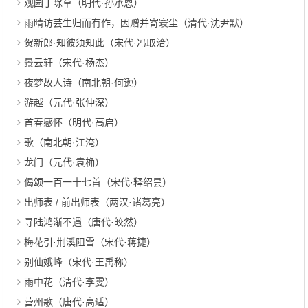
观园丁除草（明代·孙承恩）
雨晴访芸生归而有作，因赠并寄寰尘（清代·沈尹默）
贺新郎·知彼须知此（宋代·冯取洽）
景云轩（宋代·杨杰）
夜梦故人诗（南北朝·何逊）
游越（元代·张仲深）
首春感怀（明代·高启）
歌（南北朝·江淹）
龙门（元代·袁桷）
偈颂一百一十七首（宋代·释绍昙）
出师表 / 前出师表（两汉·诸葛亮）
寻陆鸿渐不遇（唐代·皎然）
梅花引·荆溪阻雪（宋代·蒋捷）
别仙娥峰（宋代·王禹称）
雨中花（清代·李雯）
营州歌（唐代·高适）