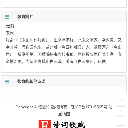
张俞简介
张俞
宋代
张俞（《宋史》作张愈），生卒年不详，北宋文学家。字少愚，又
字才叔，号白云先生，益州郫（今四川郫县）人，祖籍河东（今山
西）。屡举不第，因荐除秘书省校书郎，愿以授父而自隐于家。文
彦博治蜀，为筑室青城山白云溪。著有《白云集》，已佚。
张俞的其他诗词
Copyright ©
忆云竹
版权所有.
皖ICP备17016565号
站
点地图