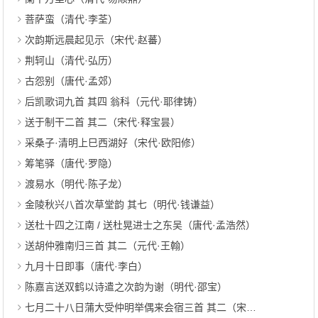
菩萨蛮（清代·李荃）
次韵斯远晨起见示（宋代·赵蕃）
荆轲山（清代·弘历）
古怨别（唐代·孟郊）
后凯歌词九首 其四 翁科（元代·耶律铸）
送于制干二首 其二（宋代·释宝昙）
采桑子·清明上巳西湖好（宋代·欧阳修）
筹笔驿（唐代·罗隐）
渡易水（明代·陈子龙）
金陵秋兴八首次草堂韵 其七（明代·钱谦益）
送杜十四之江南 / 送杜晃进士之东吴（唐代·孟浩然）
送胡仲雅南归三首 其二（元代·王翰）
九月十日即事（唐代·李白）
陈嘉言送双鹤以诗遣之次韵为谢（明代·邵宝）
七月二十八日蒲大受仲明举偶来会宿三首 其二（宋代·郭印）