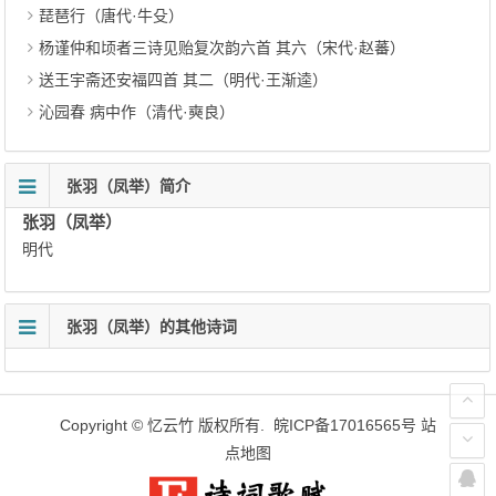
琵琶行（唐代·牛殳）
杨谨仲和顷者三诗见贻复次韵六首 其六（宋代·赵蕃）
送王宇斋还安福四首 其二（明代·王渐逵）
沁园春 病中作（清代·奭良）
张羽（凤举）简介
张羽（凤举）
明代
张羽（凤举）的其他诗词
Copyright ©
忆云竹
版权所有.
皖ICP备17016565号
站
点地图