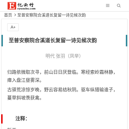
首页
至普安察院合溪道长复留一诗见候次韵
A+
至普安察院合溪道长复留一诗见候次韵
明代
张羽（凤举）
归路依微取次寻，前山日日厌登临。寒经索岭霜林静，
瘴入盘江昼雾深。
古驿荒凉惊岁晚，野云容易结秋阴。驱车纵猎输谁子，
蔓草斜坡羡获禽。
注释：