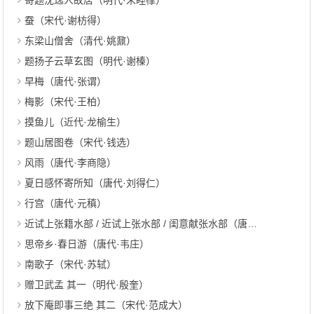
寄题沈逸人故居（明代·朱睦㮮）
蚕（宋代·谢枋得）
东梁山僧舍（清代·姚鼐）
题扬子云草玄图（明代·谢榛）
早梅（唐代·张谓）
梅影（宋代·王柏）
摸鱼儿（近代·龙榆生）
题山居图卷（宋代·钱选）
风雨（唐代·李商隐）
夏日感怀寄所知（唐代·刘得仁）
行宫（唐代·元稹）
近试上张籍水部 / 近试上张水部 / 闺意献张水部（唐代·朱庆馀）
思帝乡·春日游（唐代·韦庄）
南歌子（宋代·苏轼）
赠卫武孟 其一（明代·殷奎）
放下庵即事三绝 其二（宋代·范成大）