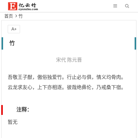
首页
竹
A+
竹
宋代
陈元晋
吾敬王子猷，傲俗独爱竹。行止必与俱，情义均骨肉。
云龙求友心，上下亦相逐。彼哉绝彝伦，乃戒桑下宿。
注释：
暂无