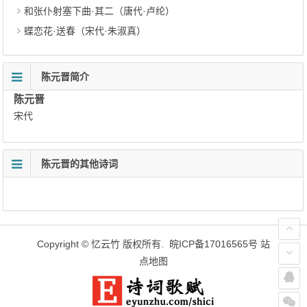
和张仆射塞下曲·其二（唐代·卢纶）
蝶恋花·送春（宋代·朱淑真）
陈元晋简介
陈元晋
宋代
陈元晋的其他诗词
Copyright ©
忆云竹
版权所有.
皖ICP备17016565号
站
点地图