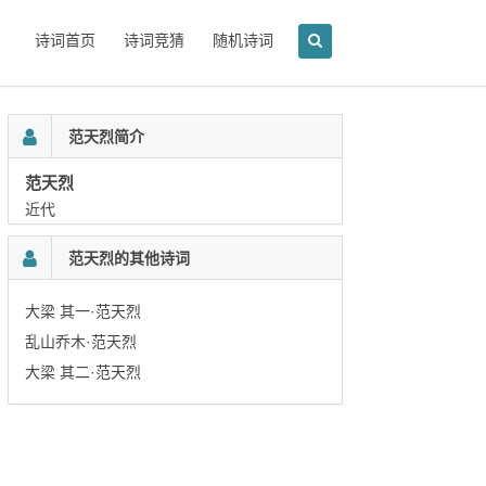
诗词首页
诗词竞猜
随机诗词
范天烈简介
范天烈
近代
范天烈的其他诗词
大梁 其一·范天烈
乱山乔木·范天烈
大梁 其二·范天烈