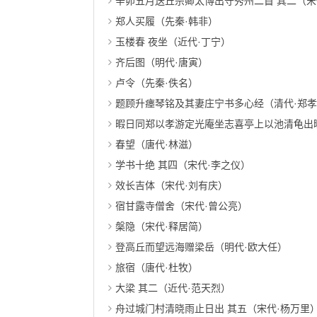
辛卯五月送丘宗卿太博出守秀州二首 其二（宋
郑人买履（先秦·韩非）
玉楼春 夜坐（近代·丁宁）
齐后图（明代·唐寅）
卢令（先秦·佚名）
题顾升瘗琴铭及其妻庄宁书多心经（清代·郑
暇日同郑以孝游定光庵坐志喜亭上以池清龟出曝松
春望（唐代·林滋）
学书十绝 其四（宋代·李之仪）
效长吉体（宋代·刘有庆）
宿甘露寺僧舍（宋代·曾公亮）
槃隐（宋代·释居简）
登高丘而望远海赠梁岳（明代·欧大任）
旅宿（唐代·杜牧）
大梁 其二（近代·范天烈）
舟过城门村清晓雨止日出 其五（宋代·杨万里