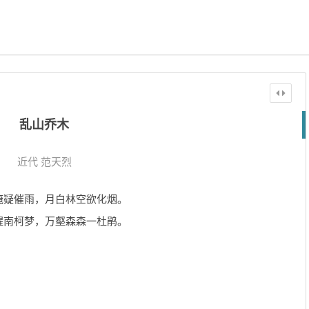
乱山乔木
近代
范天烈
掩疑催雨，月白林空欲化烟。
醒南柯梦，万壑森森一杜鹃。