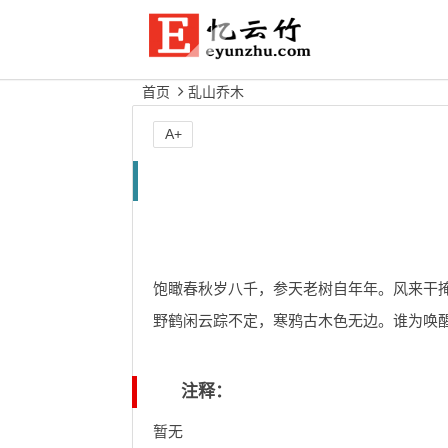
首页
乱山乔木
A+
饱瞰春秋岁八千，参天老树自年年。风来干
野鹤闲云踪不定，寒鸦古木色无边。谁为唤
注释：
暂无