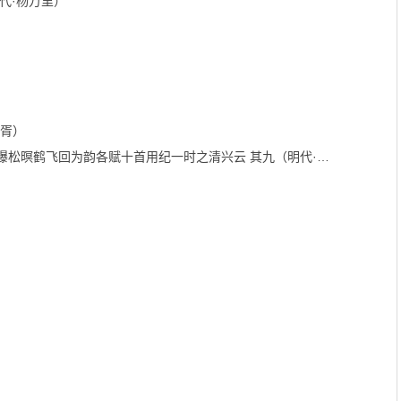
代·杨万里）
孝胥）
暝鹤飞回为韵各赋十首用纪一时之清兴云 其九（明代·唐文凤）
）