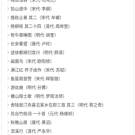
陶侃惜谷（宋代·司马光）
铅山道中（宋代·李纲）
挽赵止善 其二（宋代·牟巘）
杨柳枝 其二十四（清代·周岸登）
牧牛昼睡图（明代·胡奎）
长安春望（唐代·卢纶）
送徐都阃归宜兴（明代·顾清）
画眉鸟（宋代·欧阳修）
满江红·怀子由作（宋代·苏轼）
鱼篮观音赞（宋代·释智朋）
游丝曲（明代·孙蕡）
螺山隐士歌（明代·梦观法师）
舍陆就汀舟喜见家乡在即三首 其三（明代·郭之奇）
苏台竹枝词 一十首（元代·杨维桢）
秋晚山居（唐代·黄滔）
浯溪行（清代·严永华）