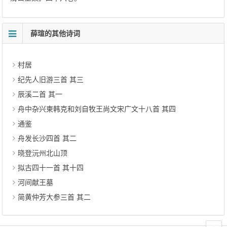
薛瑄的其他诗词
村居
纪先人旧游三首 其三
辰溪二首 其一
舟中杂兴柬韩克和刘自牧王尚文宋广文十八首 其四
通鉴
舟发长沙四首 其二
晓登沅州北山顶
拟古四十一首 其十四
河间献王墓
简黄仲芳大参三首 其二