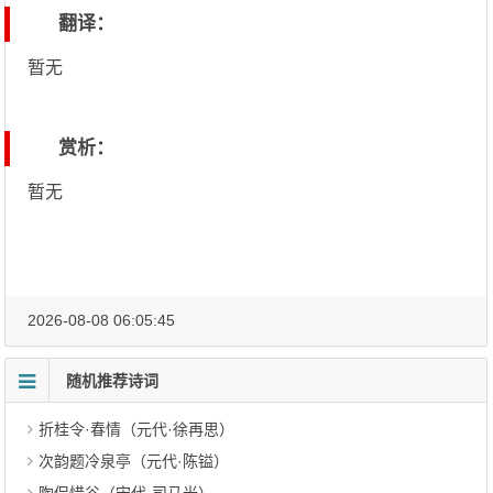
翻译：
暂无
赏析：
暂无
2026-08-08 06:05:45
随机推荐诗词
折桂令·春情（元代·徐再思）
次韵题冷泉亭（元代·陈镒）