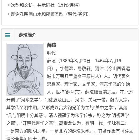
次韵和文访，并示同社（近代·连横）
题谢孔昭画山水和邵师圣韵（明代·龚诩）
薛瑄简介
薛瑄
明代
薛瑄（1389年8月20日—1464年7月19
日），字德温，号敬轩。河津（今山西省运
城市万荣县里望乡平原村人）人。明代著名
思想家、理学家、文学家，河东学派的创始
人，世称“薛河东”。薛瑄继曹端之后，在北方
开创了“河东之学”，门徒遍及山西、河南、关陇一带，蔚为大宗。
其学传至明中期，又形成以吕大钧兄弟为主的“关中之学”，其势
“几与阳明中分其感”。清人视薛学为朱学传宗，称之为“明初理学
之冠”，“开明代道学之基”。高攀龙认为，有明一代，学脉有二：
一是南方的阳明之学，一是北方的薛瑄朱学。。其著作集有《薛文
清公全集》四十六卷。