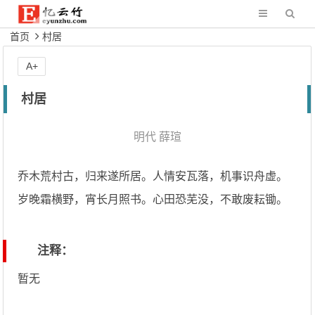
首页
村居
A+
村居
明代
薛瑄
乔木荒村古，归来遂所居。人情安瓦落，机事识舟虚。
岁晚霜横野，宵长月照书。心田恐芜没，不敢废耘锄。
注释：
暂无