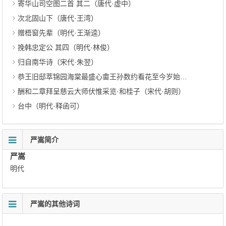
寄华山司空图二首 其二（唐代·虚中）
次北固山下（唐代·王湾）
赠梧窗先辈（明代·王渐逵）
挽韩忠定公 其四（明代·林俊）
归自南华诗（宋代·朱翌）
恭王旧邸萃锦园海棠最盛心畬王孙数约看花至今岁始得践适值歇枝春寒花迟小萼而已（清代·陈曾寿）
酬和二章拜呈慈云大师伏惟采览·和桂子（宋代·胡则）
台中（明代·释函可）
严嵩简介
严嵩
明代
严嵩的其他诗词