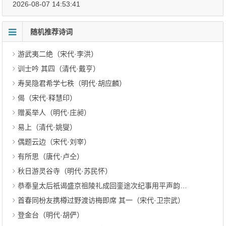
2026-08-07 14:53:41
随机推荐诗词
游武夷二绝（宋代·李洪）
训士吟 其四（清代·戴亨）
寿吴隐君希学七秩（明代·胡应麟）
偈（宋代·释慧印）
赠奚举人（明代·庄昶）
易上（清代·姚燮）
偶题云边（宋代·刘宰）
有所思（唐代·卢仝）
秋日游灵谷寺（明代·苏民怀）
恭奉皇太后祇谒盛京祖陵礼成回銮途次纪事用平声韵 其十七（清代·弘历）
首春同枌友携樽过野渡访梅即席 其一（宋代·卫宗武）
登金台（明代·胡俨）