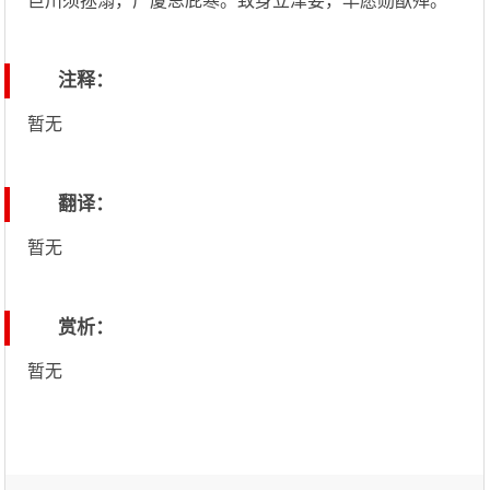
巨川须拯溺，广厦思庇寒。致身立津要，早愿勋猷殚。
注释：
暂无
翻译：
暂无
赏析：
暂无