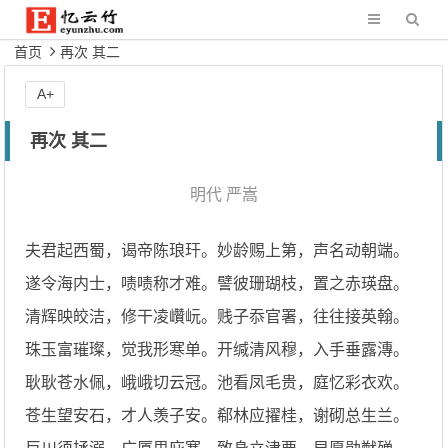
首页
再次 其二
A+
再次 其二
明代
严嵩
夫君起西蜀，谒帝陈琅玕。妙龄赐上第，声名动朝端。
遂令海内士，啧啧称才难。譬彼珊瑚枝，置之赤瑛盘。
清辉映皎洁，修干凌巑岏。贱子忝官署，往往接英翰。
珠玉富璀璨，觉我形寒单。开缄清风穆，入手垂露漙。
耿耿苍水佩，峨峨切云冠。池看凤毛贵，庭忆彩衣欢。
苍生望安石，才人羡子安。郗林应擢桂，谢砌总生兰。